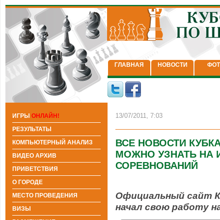
ГЛАВНАЯ
НОВОСТИ
ФОТ
13/07/2011, 7:03
ИГРЫ
ОНЛАЙН!
РЕЗУЛЬТАТЫ
ВСЕ НОВОСТИ КУБК
КОМПЬЮТЕРНЫЙ АНАЛИЗ
МОЖНО УЗНАТЬ НА 
ВИДЕО АРХИВ
СОРЕВНОВАНИЙ
ПРИВЕТСТВИЯ
О ГОРОДЕ
Официальный сайт К
МЕСТО ПРОВЕДЕНИЯ
начал свою работу н
ВИЗЫ