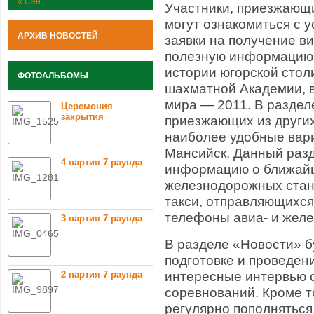
« Сен
Участники, приезжающи
могут ознакомиться с 
АРХИВ НОВОСТЕЙ
заявки на получение ви
полезную информацию о
истории югорской стол
ФОТОАЛЬБОМЫ
шахматной Академии, в
мира — 2011. В раздел
Церемония
закрытия
приезжающих из других
наиболее удобные вар
Мансийск. Данный разд
4 партия 7 раунда
информацию о ближайш
железнодорожных стан
такси, отправляющихся
телефоны авиа- и желе
3 партия 7 раунда
В разделе «Новости» б
подготовке и проведен
2 партия 7 раунда
интересные интервью с
соревнований. Кроме т
регулярно пополняться