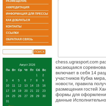
РАЗМЕЩЕНИЕ
АККРЕДИТАЦИЯ
ИНФОРМАЦИЯ ДЛЯ ПРЕССЫ
КАК ДОБРАТЬСЯ
КОНТАКТЫ
ССЫЛКИ
ОБРАТНАЯ СВЯЗЬ
chess.ugrasport.com р
Август 2026
касающаяся соревнов
Пн
Вт
Ср
Чт
Пт
Сб
Вс
включает в себя 14 раз
1
2
участников Кубка мира
3
4
5
6
7
8
9
новости, правила полу
10
11
12
13
14
15
16
размещения гостей Хан
17
18
19
20
21
22
23
формы для оформления 
24
25
26
27
28
29
30
данные Исполнительно
31