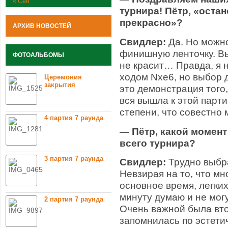
« Сен
турнира! Пётр, «оста
прекрасно»?
АРХИВ НОВОСТЕЙ
Свидлер:
Да. Но можно
финишную ленточку. Вы
ФОТОАЛЬБОМЫ
не красит… Правда, я 
ходом Nxe6, но выбор д
Церемония
закрытия
это демонстрация того,
вся вышла к этой парти
степени, что совестно 
4 партия 7 раунда
— Пётр, какой момен
всего турнира?
3 партия 7 раунда
Свидлер:
Трудно выбра
Невзирая на то, что м
основное время, легких
минуту думаю и не могу
2 партия 7 раунда
Очень важной была вто
запомнилась по эстети