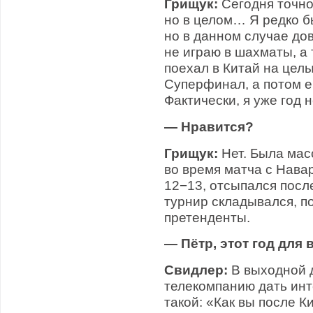
Грищук:
Сегодня точно
но в целом… Я редко 
но в данном случае до
не играю в шахматы, а 
поехал в Китай на цел
Суперфинал, а потом е
Фактически, я уже год
— Нравится?
Грищук:
Нет. Была мас
во время матча с Навар
12−13, отсыпался посл
турнир складывался, п
претенденты.
— Пётр, этот год для
Свидлер:
В выходной 
телекомпанию дать инт
такой: «Как вы после К