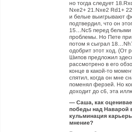
но тогда следует 18.Rx
Nxe2+ 21.Nxe2 Rd1+ 22
и белые выигрывают фе
подтвердил, что он это
15…Nc5 перед белыми 
проблемы. Но Пете при
потом я сыграл 18…Nh
одобрит этот ход. (От 
Шипов предложил здес
рассмотрено в его обз
конце в какой-то момен
спятил, когда он мне с
поменял ферзей. Но ког
доходит до с6, эта илл
— Саша, как оценивае
победы над Наварой в
кульминация карьеры
мнение?