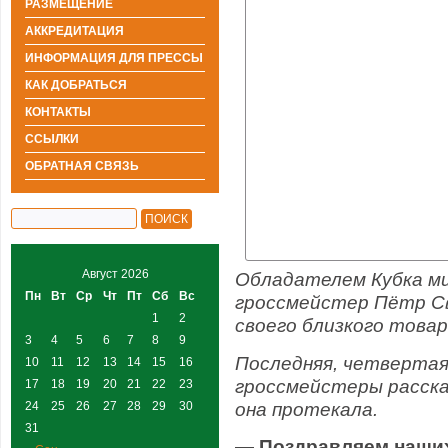
РАЗМЕЩЕНИЕ
АККРЕДИТАЦИЯ
ИНФОРМАЦИЯ ДЛЯ ПРЕССЫ
КАК ДОБРАТЬСЯ
КОНТАКТЫ
ССЫЛКИ
ОБРАТНАЯ СВЯЗЬ
Август 2026
Обладателем Кубка ми
Пн
Вт
Ср
Чт
Пт
Сб
Вс
гроссмейстер Пётр С
1
2
своего близкого това
3
4
5
6
7
8
9
Последняя, четвертая
10
11
12
13
14
15
16
гроссмейстеры расска
17
18
19
20
21
22
23
она протекала.
24
25
26
27
28
29
30
31
— Поздравляем наши