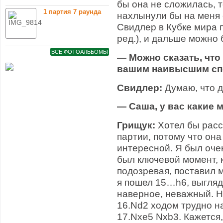
бы она не сложилась, 
1 партия 7 раунда
нахлынули бы на меня 
Свидлер в Кубке мира 
ред.), и дальше можно 
ВСЕ ФОТОАЛЬБОМЫ
— Можно сказать, что
вашим наивысшим сп
Свидлер:
Думаю, что д
— Саша, у вас какие 
Грищук:
Хотел бы расс
партии, потому что он
интересной. Я был оче
был ключевой момент, к
подозревая, поставил 
я пошел 15…h6, выгляде
наверное, неважный. 
16.Nd2 ходом трудно на
17.Nxe5 Nxb3. Кажется