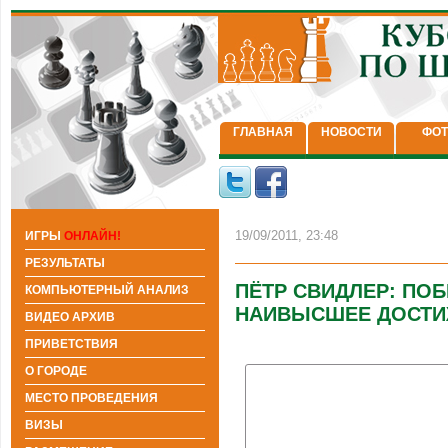
ГЛАВНАЯ
НОВОСТИ
ФОТ
19/09/2011, 23:48
ИГРЫ
ОНЛАЙН!
РЕЗУЛЬТАТЫ
ПЁТР СВИДЛЕР: ПОБ
КОМПЬЮТЕРНЫЙ АНАЛИЗ
НАИВЫСШЕЕ ДОСТИ
ВИДЕО АРХИВ
ПРИВЕТСТВИЯ
О ГОРОДЕ
МЕСТО ПРОВЕДЕНИЯ
ВИЗЫ