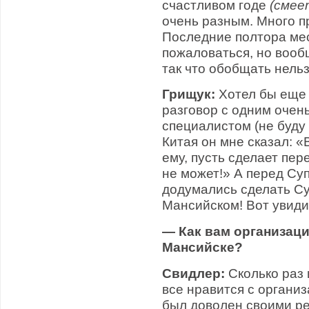
счастливом годе
(смее
очень разным. Много п
Последние полтора мес
пожаловаться, но вооб
так что обобщать нельз
Грищук:
Хотел бы еще 
разговор с одним оче
специалистом (не буду 
Китая он мне сказал: «
ему, пусть сделает пер
не может!» А перед Су
додумались сделать С
Мансийском! Вот увиди
— Как вам организаци
Мансийске?
Свидлер:
Сколько раз 
все нравится с органи
был доволен своими ре