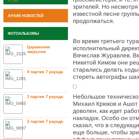
« Сен
зрителей. Но несмотря 
известной песне групп
АРХИВ НОВОСТЕЙ
продолжаться.
ФОТОАЛЬБОМЫ
Во время третьего тура
Церемония
исполнительный директ
закрытия
Вячеслав Журавлев. В
Никитой Кимом они реш
старались делать ходы
4 партия 7 раунда
стереть автографы шах
Небольшое техническо
3 партия 7 раунда
Михаил Крюков и Ашот 
доволен, как идет рабо
накладок. Особо он от
2 партия 7 раунда
сказал, что в следующи
еще больше, чтобы зри