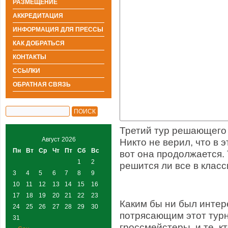
РАЗМЕЩЕНИЕ
АККРЕДИТАЦИЯ
ИНФОРМАЦИЯ ДЛЯ ПРЕССЫ
КАК ДОБРАТЬСЯ
КОНТАКТЫ
ССЫЛКИ
ОБРАТНАЯ СВЯЗЬ
Третий тур решающего 
Август 2026
Никто не верил, что в 
Пн
Вт
Ср
Чт
Пт
Сб
Вс
вот она продолжается. 
1
2
решится ли все в класс
3
4
5
6
7
8
9
10
11
12
13
14
15
16
17
18
19
20
21
22
23
Каким бы ни был инте
24
25
26
27
28
29
30
потрясающим этот турн
31
гроссмейстеры, и те, к