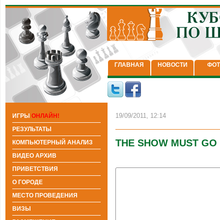
ГЛАВНАЯ
НОВОСТИ
ФОТ
19/09/2011, 12:14
ИГРЫ
ОНЛАЙН!
РЕЗУЛЬТАТЫ
THE SHOW MUST GO
КОМПЬЮТЕРНЫЙ АНАЛИЗ
ВИДЕО АРХИВ
ПРИВЕТСТВИЯ
О ГОРОДЕ
МЕСТО ПРОВЕДЕНИЯ
ВИЗЫ