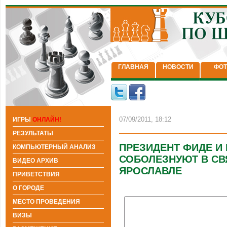
ГЛАВНАЯ
НОВОСТИ
ФОТ
07/09/2011, 18:12
ИГРЫ
ОНЛАЙН!
РЕЗУЛЬТАТЫ
ПРЕЗИДЕНТ ФИДЕ И
КОМПЬЮТЕРНЫЙ АНАЛИЗ
СОБОЛЕЗНУЮТ В СВЯ
ВИДЕО АРХИВ
ЯРОСЛАВЛЕ
ПРИВЕТСТВИЯ
О ГОРОДЕ
МЕСТО ПРОВЕДЕНИЯ
ВИЗЫ