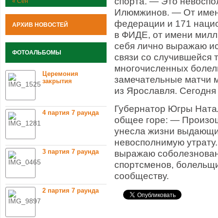
спорта. — Это невоспо
« Сен
Илюмжинов. — От име
федерации и 171 наци
АРХИВ НОВОСТЕЙ
в ФИДЕ, от имени милл
себя лично выражаю и
ФОТОАЛЬБОМЫ
связи со случившейся 
многочисленных болел
Церемония
замечательные матчи 
закрытия
из Ярославля. Сегодня
Губернатор Югры Ната
4 партия 7 раунда
общее горе: — Произош
унесла жизни выдающи
невосполнимую утрату.
3 партия 7 раунда
выражаю соболезнован
спортсменов, болельщ
сообществу.
2 партия 7 раунда