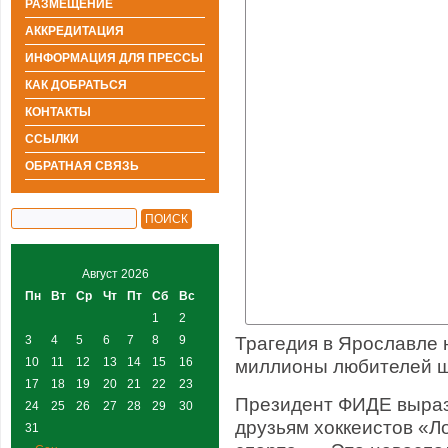
РАЗМЕЩЕНИЕ
АККРЕДИТАЦИЯ
ИНФОРМАЦИЯ ДЛЯ ПРЕССЫ
КАК ДОБРАТЬСЯ
КОНТАКТЫ
ССЫЛКИ
ОБРАТНАЯ СВЯЗЬ
Август 2026
Пн
Вт
Ср
Чт
Пт
Сб
Вс
1
2
Трагедия в Ярославле
3
4
5
6
7
8
9
10
11
12
13
14
15
16
миллионы любителей ш
17
18
19
20
21
22
23
Президент ФИДЕ выраз
24
25
26
27
28
29
30
друзьям хоккеистов «Л
31