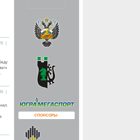
:26 |
беду
матч
.
:48 |
нал.
СПОНСОРЫ
а