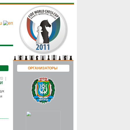
ОРГАНИЗАТОРЫ
:20 |
ИИ
щук
 и
 |