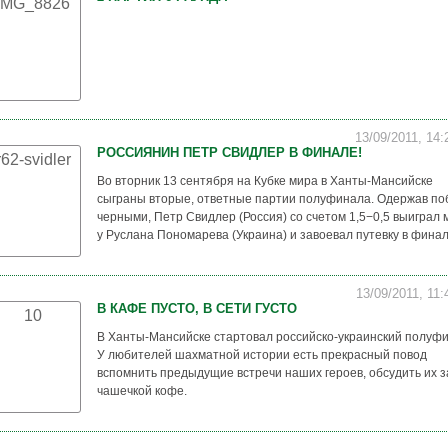
13/09/2011, 14
РОССИЯНИН ПЕТР СВИДЛЕР В ФИНАЛЕ!
Во вторник 13 сентября на Кубке мира в Ханты-Мансийске
сыграны вторые, ответные партии полуфинала. Одержав по
черными, Петр Свидлер (Россия) со счетом 1,5−0,5 выиграл 
у Руслана Пономарева (Украина) и завоевал путевку в финал
13/09/2011, 11
В КАФЕ ПУСТО, В СЕТИ ГУСТО
В Ханты-Мансийске стартовал российско-украинский полуфи
У любителей шахматной истории есть прекрасный повод
вспомнить предыдущие встречи наших героев, обсудить их з
чашечкой кофе.